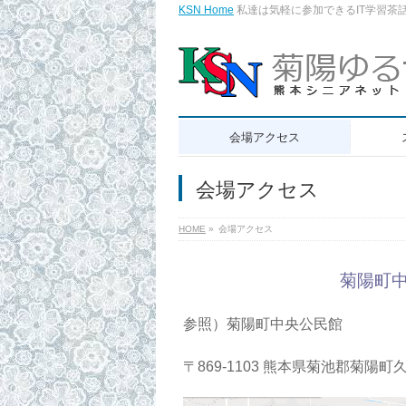
KSN Home
私達は気軽に参加できるIT学習茶
会場アクセス
会場アクセス
HOME
»
会場アクセス
菊陽町
参照）菊陽町中央公民館
〒869-1103 熊本県菊池郡菊陽